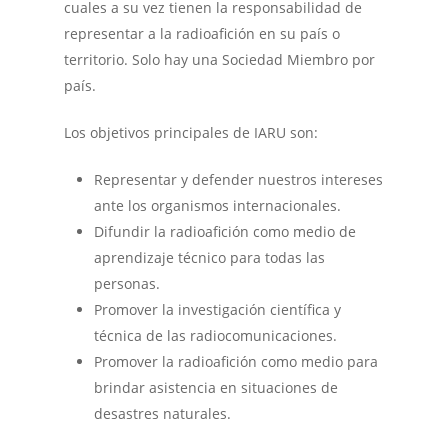
Consejo Directivo
cuales a su vez tienen la responsabilidad de
Boletin RCP
representar a la radioafición en su país o
Servicios al Socio
Extranjeros/Forei
territorio. Solo hay una Sociedad Miembro por
Hazte Socio
país.
IARU
La Radioafición
Los objetivos principales de IARU son:
Descarga eQSL
QSL Bureau
Representar y defender nuestros intereses
Descargas
Repetidoras
ante los organismos internacionales.
Contacto
Difundir la radioafición como medio de
Cursos y Capacitación
aprendizaje técnico para todas las
personas.
Promover la investigación científica y
técnica de las radiocomunicaciones.
Promover la radioafición como medio para
brindar asistencia en situaciones de
desastres naturales.